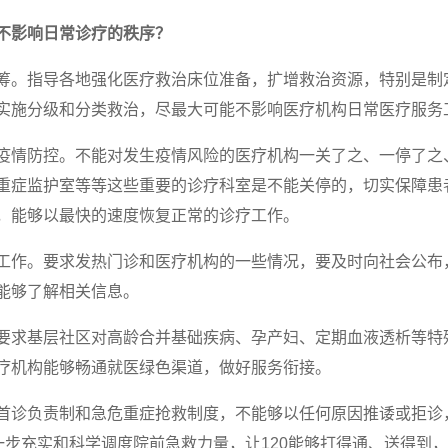
不影响日常诊疗的秩序？
筹。指导各地强化医疗救治床位准备，扩增救治资源，特别是制
实施分级和分类救治，尽最大可能不影响医疗机构日常医疗服务
疫情防控。不能对发生疫情风险的医疗机构一关了之、一停了之
重症监护室等等这些重要的诊疗科室是不能关停的，切实保障患
，能够以最快的速度恢复正常的诊疗工作。
工作。要求发热门诊和医疗机构的一些情况，要及时向社会公布
能够了解相关信息。
要求基层社区对高龄合并基础疾病、孕产妇、定期血液透析等特
疗机构能够畅通就医绿色渠道，做好服务衔接。
首诊负责制和急危重症抢救制度，不能够以任何原因推诿或拒诊
一步充实和科学调度院前急救力量，让120能够打得通、送得到